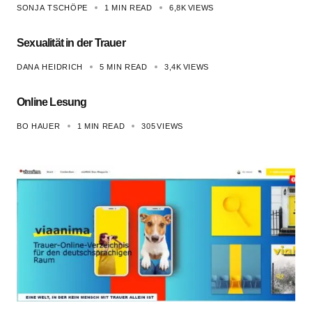
SONJA TSCHÖPE
1 MIN READ
6,8K
VIEWS
Sexualität in der Trauer
DANA HEIDRICH
5 MIN READ
3,4K
VIEWS
Online Lesung
BO HAUER
1 MIN READ
305
VIEWS