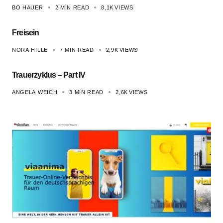
BO HAUER
2 MIN READ
8,1K
VIEWS
Freisein
NORA HILLE
7 MIN READ
2,9K
VIEWS
Trauerzyklus – Part IV
ANGELA WEICH
3 MIN READ
2,6K
VIEWS