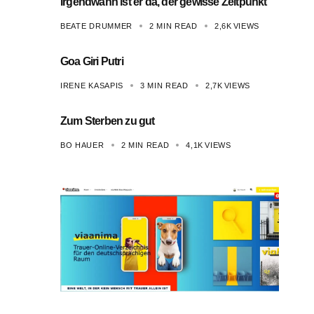
Irgendwann ist er da, der gewisse Zeitpunkt
BEATE DRUMMER
2 MIN READ
2,6K
VIEWS
Goa Giri Putri
IRENE KASAPIS
3 MIN READ
2,7K
VIEWS
Zum Sterben zu gut
BO HAUER
2 MIN READ
4,1K
VIEWS