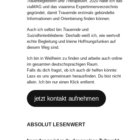
Trauerbegleiterin und Therapeutin
. 2020 habe ich das
viaMAG und das viaanima Expertinnenverzeichnis
gegründet, damit Trauernde erstmals gebündelte
Informationen und Orientierung finden können.
Auch ich selbst bin
Trauernde
und
Suizidhinterbliebene
. Deshalb weiß ich, wie wertvoll
echte Begleitung und kleine Hoffnungsfunken auf
diesem Weg sind.
Ich bin in Weilheim zu finden und arbeite auch online
im gesamten deutschsprachigen Raum.
Falls du dich fragst, ob ich auch dir helfen könnte:
Lass es uns gemeinsam herausfinden. Du bist nicht
allein. Ich bin nur einen Klick entfernt.
jetzt kontakt aufnehmen
ABSOLUT LESENWERT