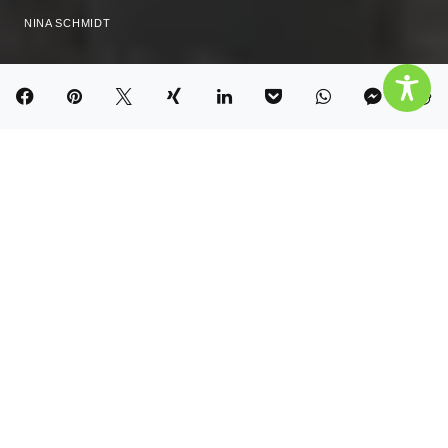
NINA SCHMIDT
Maltes Opa ist vor drei Monaten nach langer
Erkrankung gestorben. Malte hat in den letzten
Wochen noch viel Zeit mit seinem Opa Peter
verbracht und hatte dadurch auch die
Möglichkeit, sich langsam auf den Abschied
vorzubereiten. Schon am Morgen, an dem sein
Opa verstarb, war Malte sehr unruhig.
Von seiner Mutter darauf angesprochen, antwortete
Malte: „Opa Peter stirbt heute.“ Auf die Frage, ob