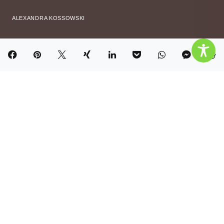
ALEXANDRA KOSSOWSKI
Inhalt
Hide
Trauert man nur, wenn man ein gutes
Verhältnis hatte?
Gute Zeiten
Die Traurigkeit eines frühen Todes
Im Tod fragen wir nach dem Sinn
Jeder Verlust ist anders und bringt eine neue
Trauer mit sich
„Gönnt“ euch all eure Gefühle