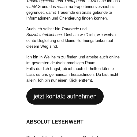
Trauerbegleiterin und Therapeutin
. 2020 habe ich das
viaMAG und das viaanima Expertinnenverzeichnis
gegründet, damit Trauernde erstmals gebündelte
Informationen und Orientierung finden können.
Auch ich selbst bin
Trauernde
und
Suizidhinterbliebene
. Deshalb weiß ich, wie wertvoll
echte Begleitung und kleine Hoffnungsfunken auf
diesem Weg sind.
Ich bin in Weilheim zu finden und arbeite auch online
im gesamten deutschsprachigen Raum.
Falls du dich fragst, ob ich auch dir helfen könnte:
Lass es uns gemeinsam herausfinden. Du bist nicht
allein. Ich bin nur einen Klick entfernt.
jetzt kontakt aufnehmen
ABSOLUT LESENWERT