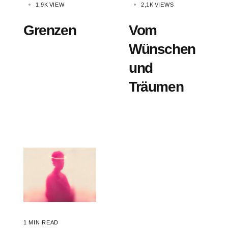
1,9K
VIEW
2,1K
VIEWS
Grenzen
Vom
Wünschen
und
Träumen
1 MIN READ