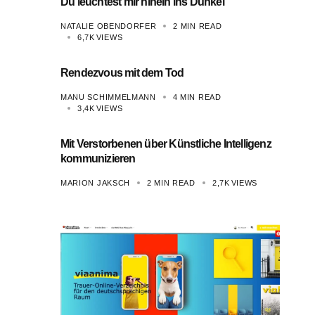
Du leuchtest mir hinein ins Dunkel
NATALIE OBENDORFER
2 MIN READ
6,7K
VIEWS
Rendezvous mit dem Tod
MANU SCHIMMELMANN
4 MIN READ
3,4K
VIEWS
Mit Verstorbenen über Künstliche Intelligenz
kommunizieren
MARION JAKSCH
2 MIN READ
2,7K
VIEWS