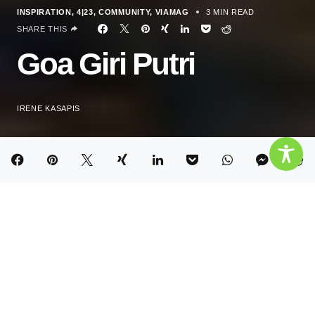
INSPIRATION
4|23
COMMUNITY
VIAMAG
3 MIN READ
SHARE THIS
Goa Giri Putri
IRENE KASAPIS
“Sorry, I can’t!” Bedauernd lächle ich Wayan an.
Der freundliche balinesische Guide und ich stehen
vor einem Loch in einem Hügel. Der Eingang zum
Tempel Goa Giri Putri. Das war es dann mit
Reinigung und Heilung, denke ich.