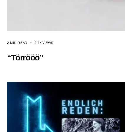
2 MIN READ
2,4K
VIEWS
“Törrööö”