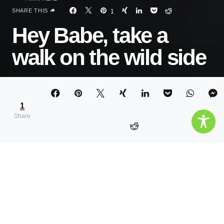
SHARE THIS
1
Hey Babe, take a
walk on the wild side
ALEXANDRA KOSSOWSKI
1
Share
Inhalt
Hide
Die beste Bestatterin Berlins
Klar, deutlich und Karaoke
Hey Babe, hey Honey