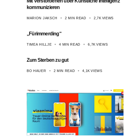
Mit Verstorbenen über Künstliche Intelligenz
kommunizieren
MARION JAKSCH
2 MIN READ
2,7K
VIEWS
„Fürimmerding“
TIMEA HILLJE
4 MIN READ
6,7K
VIEWS
Zum Sterben zu gut
BO HAUER
2 MIN READ
4,1K
VIEWS