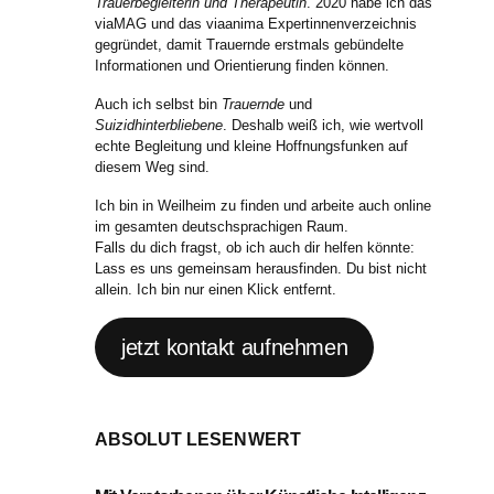
Trauerbegleiterin und Therapeutin
. 2020 habe ich das
viaMAG und das viaanima Expertinnenverzeichnis
gegründet, damit Trauernde erstmals gebündelte
Informationen und Orientierung finden können.
Auch ich selbst bin
Trauernde
und
Suizidhinterbliebene
. Deshalb weiß ich, wie wertvoll
echte Begleitung und kleine Hoffnungsfunken auf
diesem Weg sind.
Ich bin in Weilheim zu finden und arbeite auch online
im gesamten deutschsprachigen Raum.
Falls du dich fragst, ob ich auch dir helfen könnte:
Lass es uns gemeinsam herausfinden. Du bist nicht
allein. Ich bin nur einen Klick entfernt.
jetzt kontakt aufnehmen
ABSOLUT LESENWERT