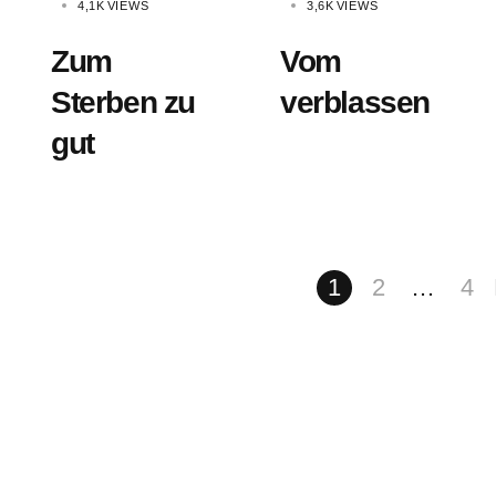
4,1K
VIEWS
3,6K
VIEWS
Zum
Vom
Sterben zu
verblassen
gut
1
2
…
4