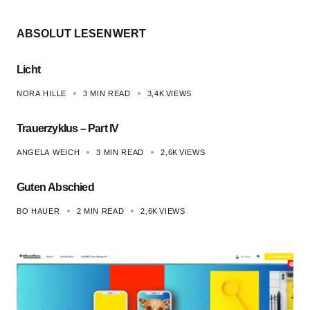
ABSOLUT LESENWERT
Licht
NORA HILLE
3 MIN READ
3,4K
VIEWS
Trauerzyklus – Part IV
ANGELA WEICH
3 MIN READ
2,6K
VIEWS
Guten Abschied
BO HAUER
2 MIN READ
2,6K
VIEWS