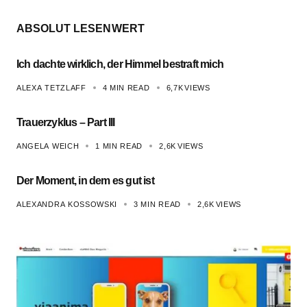
ABSOLUT LESENWERT
Ich dachte wirklich, der Himmel bestraft mich
ALEXA TETZLAFF
4 MIN READ
6,7K
VIEWS
Trauerzyklus – Part III
ANGELA WEICH
1 MIN READ
2,6K
VIEWS
Der Moment, in dem es gut ist
ALEXANDRA KOSSOWSKI
3 MIN READ
2,6K
VIEWS