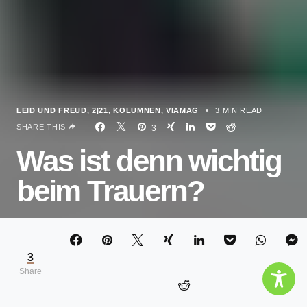
LEID UND FREUD
2|21
KOLUMNEN
VIAMAG
3 MIN READ
SHARE THIS
3
Was ist denn wichtig
beim Trauern?
ALEXANDRA KOSSOWSKI
3
Share