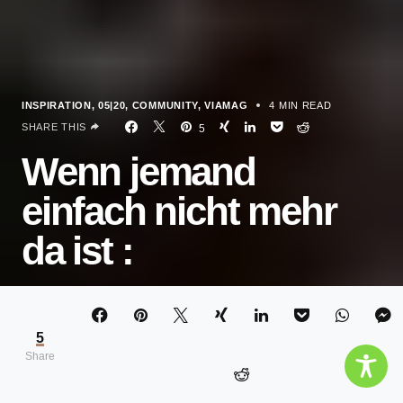
INSPIRATION
05|20
COMMUNITY
VIAMAG
4 MIN READ
SHARE THIS
5
Wenn jemand
einfach nicht mehr
da ist :
ELISABETH MANDL
5
Share