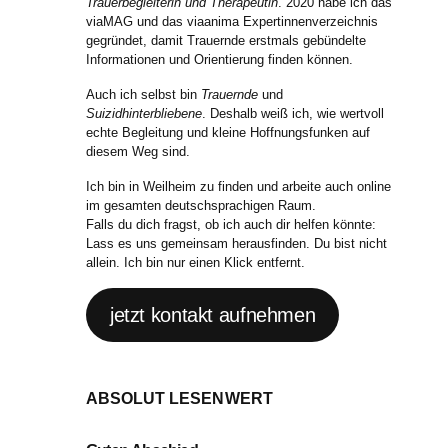
Trauerbegleiterin und Therapeutin
. 2020 habe ich das
viaMAG und das viaanima Expertinnenverzeichnis
gegründet, damit Trauernde erstmals gebündelte
Informationen und Orientierung finden können.
Auch ich selbst bin
Trauernde
und
Suizidhinterbliebene
. Deshalb weiß ich, wie wertvoll
echte Begleitung und kleine Hoffnungsfunken auf
diesem Weg sind.
Ich bin in Weilheim zu finden und arbeite auch online
im gesamten deutschsprachigen Raum.
Falls du dich fragst, ob ich auch dir helfen könnte:
Lass es uns gemeinsam herausfinden. Du bist nicht
allein. Ich bin nur einen Klick entfernt.
jetzt kontakt aufnehmen
ABSOLUT LESENWERT