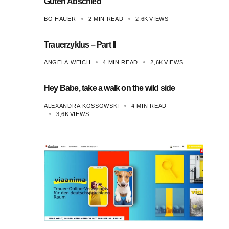
Guten Abschied
BO HAUER
2 MIN READ
2,6K
VIEWS
Trauerzyklus – Part II
ANGELA WEICH
4 MIN READ
2,6K
VIEWS
Hey Babe, take a walk on the wild side
ALEXANDRA KOSSOWSKI
4 MIN READ
3,6K
VIEWS