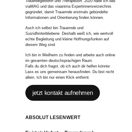
Trauerbegleiterin und Therapeutin
. 2020 habe ich das
viaMAG und das viaanima Expertinnenverzeichnis
gegründet, damit Trauernde erstmals gebündelte
Informationen und Orientierung finden können.
Auch ich selbst bin
Trauernde
und
Suizidhinterbliebene
. Deshalb weiß ich, wie wertvoll
echte Begleitung und kleine Hoffnungsfunken auf
diesem Weg sind.
Ich bin in Weilheim zu finden und arbeite auch online
im gesamten deutschsprachigen Raum.
Falls du dich fragst, ob ich auch dir helfen könnte:
Lass es uns gemeinsam herausfinden. Du bist nicht
allein. Ich bin nur einen Klick entfernt.
jetzt kontakt aufnehmen
ABSOLUT LESENWERT