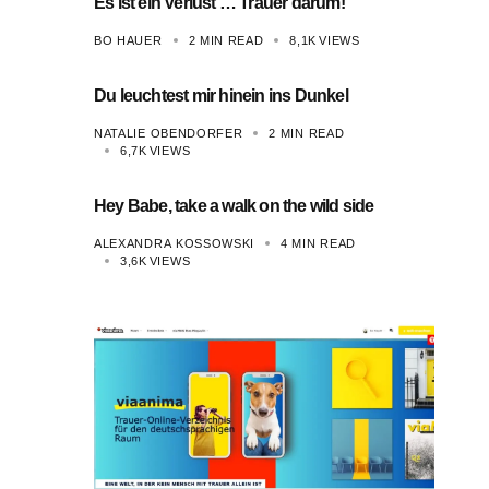
Es ist ein Verlust … Trauer darum!
BO HAUER
2 MIN READ
8,1K
VIEWS
Du leuchtest mir hinein ins Dunkel
NATALIE OBENDORFER
2 MIN READ
6,7K
VIEWS
Hey Babe, take a walk on the wild side
ALEXANDRA KOSSOWSKI
4 MIN READ
3,6K
VIEWS