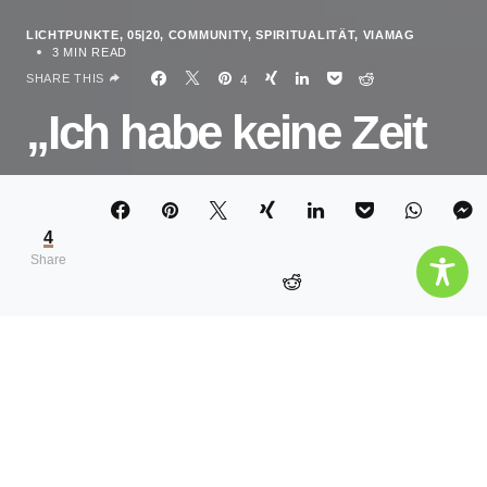
LICHTPUNKTE
05|20
COMMUNITY
SPIRITUALITÄT
VIAMAG
3 MIN READ
SHARE THIS
4
„Ich habe keine Zeit
ALEXA TETZLAFF
4
Share
Diese Zeilen eines Postings auf Instagram packten
und erinnerten mich an meine Berufung: Frauen