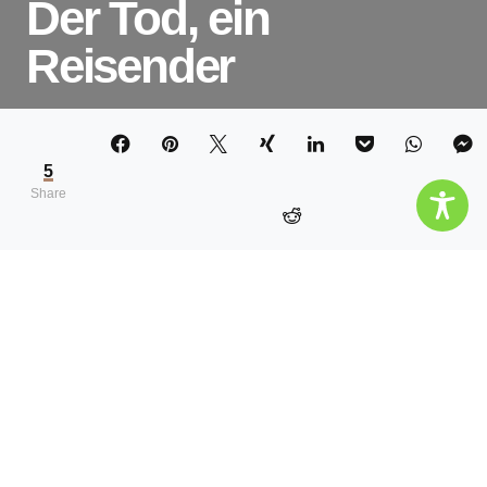
Der Tod, ein
Reisender
VERENA BRUNNBAUER
5
Share
Inhalt
Hide
Begegnen wir dem Leben!Death Positiv
„SargBARgespräche & JoURNey“
Memento-Tag 2020