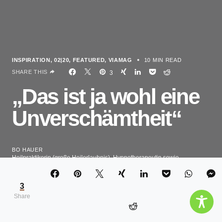
INSPIRATION
02|20
FEATURED
VIAMAG
10 MIN READ
SHARE THIS
3
„Das ist ja wohl eine
Unverschämtheit“
BO HAUER
Heilpraktikerin (große Heilerlaubnis), Hypnotherapeutin sowie
Trauerbegleiterin und Therapeutin mit eigener Praxis in Weilheim Obb. &
Online
3
Share