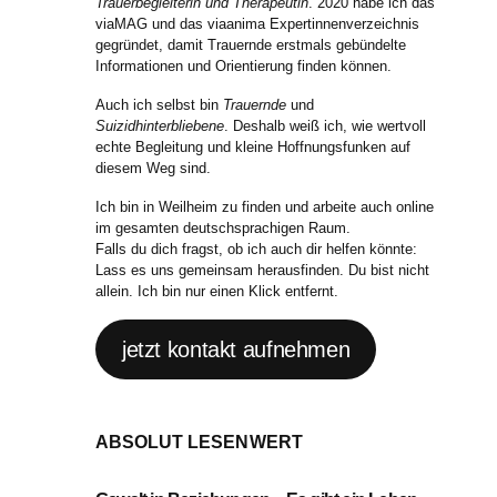
Trauerbegleiterin und Therapeutin
. 2020 habe ich das
viaMAG und das viaanima Expertinnenverzeichnis
gegründet, damit Trauernde erstmals gebündelte
Informationen und Orientierung finden können.
Auch ich selbst bin
Trauernde
und
Suizidhinterbliebene
. Deshalb weiß ich, wie wertvoll
echte Begleitung und kleine Hoffnungsfunken auf
diesem Weg sind.
Ich bin in Weilheim zu finden und arbeite auch online
im gesamten deutschsprachigen Raum.
Falls du dich fragst, ob ich auch dir helfen könnte:
Lass es uns gemeinsam herausfinden. Du bist nicht
allein. Ich bin nur einen Klick entfernt.
jetzt kontakt aufnehmen
ABSOLUT LESENWERT