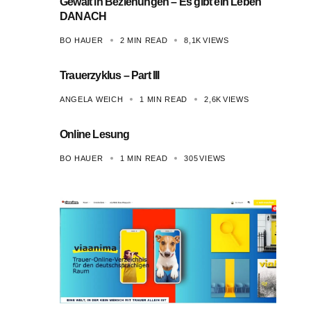
Gewalt in Beziehungen – Es gibt ein Leben
DANACH
BO HAUER
2 MIN READ
8,1K
VIEWS
Trauerzyklus – Part III
ANGELA WEICH
1 MIN READ
2,6K
VIEWS
Online Lesung
BO HAUER
1 MIN READ
305
VIEWS