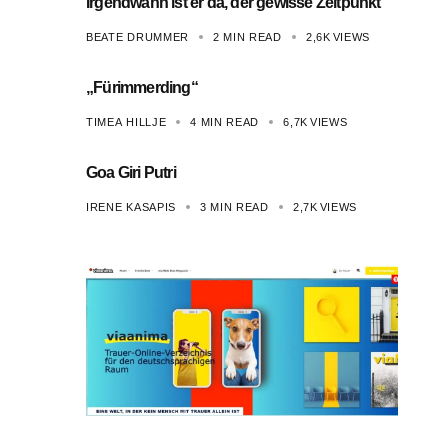
Irgendwann ist er da, der gewisse Zeitpunkt
BEATE DRUMMER
2 MIN READ
2,6K
VIEWS
„Fürimmerding“
TIMEA HILLJE
4 MIN READ
6,7K
VIEWS
Goa Giri Putri
IRENE KASAPIS
3 MIN READ
2,7K
VIEWS