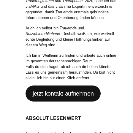
Trauerbegleiterin und Therapeutin
. 2020 habe ich das
viaMAG und das viaanima Expertinnenverzeichnis
gegründet, damit Trauernde erstmals gebündelte
Informationen und Orientierung finden können.
Auch ich selbst bin
Trauernde
und
Suizidhinterbliebene
. Deshalb weiß ich, wie wertvoll
echte Begleitung und kleine Hoffnungsfunken auf
diesem Weg sind.
Ich bin in Weilheim zu finden und arbeite auch online
im gesamten deutschsprachigen Raum.
Falls du dich fragst, ob ich auch dir helfen könnte:
Lass es uns gemeinsam herausfinden. Du bist nicht
allein. Ich bin nur einen Klick entfernt.
jetzt kontakt aufnehmen
ABSOLUT LESENWERT