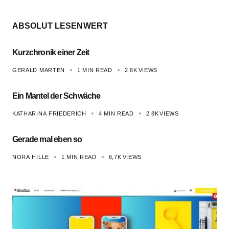
ABSOLUT LESENWERT
Kurzchronik einer Zeit
GERALD MARTEN
1 MIN READ
2,6K
VIEWS
Ein Mantel der Schwäche
KATHARINA FRIEDERICH
4 MIN READ
2,8K
VIEWS
Gerade mal eben so
NORA HILLE
1 MIN READ
6,7K
VIEWS