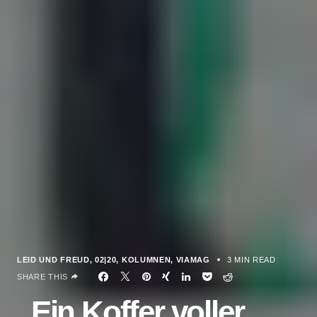
LEID UND FREUD
02|20
KOLUMNEN
VIAMAG
3 MIN READ
SHARE THIS
„Ein Koffer voller