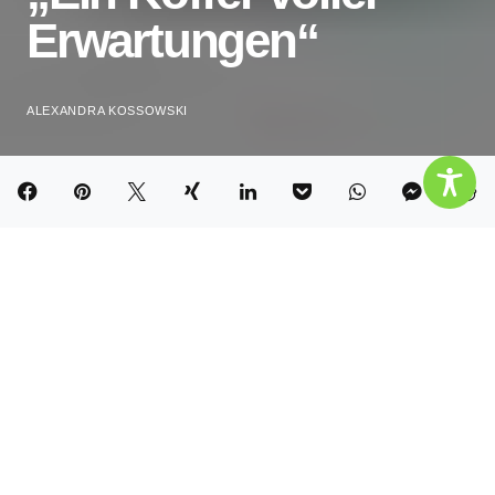
Erwartungen“
ALEXANDRA KOSSOWSKI
Marrakesch. Endlich. Drei Monate hatte ich mich
auf diese Reise zu meinem 40. Geburtstag gefreut.
Ich hatte mir extra ein neues Kleid gekauft (in
schwarz natürlich). Ich hatte mir die goldene
Handtasche rausgesucht, die ich zu meinem 30. in
London gekauft hatte. Stil ist Stil 😊 Ich hatte extra
zwei Lippenstifte eingepackt, damit ich mich