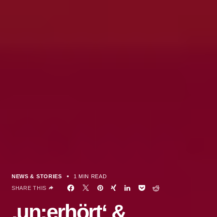
NEWS & STORIES
1 MIN READ
SHARE THIS
‚un;erhört‘ &