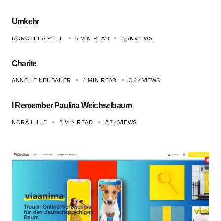
Umkehr
DOROTHEA PILLE
6 MIN READ
2,6K
VIEWS
Charite
ANNELIE NEUBAUER
4 MIN READ
3,4K
VIEWS
I Remember Paulina Weichselbaum
NORA HILLE
2 MIN READ
2,7K
VIEWS