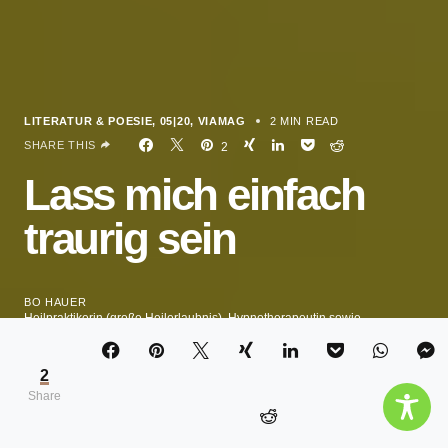
LITERATUR & POESIE
05|20
VIAMAG
2 MIN READ
SHARE THIS
2
Lass mich einfach
traurig sein
BO HAUER
Heilpraktikerin (große Heilerlaubnis), Hypnotherapeutin sowie
Trauerbegleiterin und Therapeutin mit eigener Praxis in Weilheim Obb. &
Online
2
Share